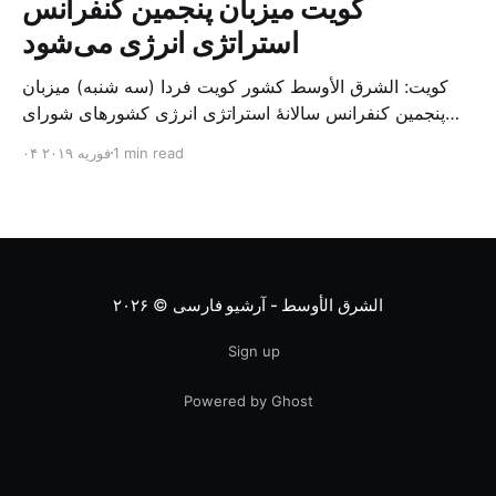
کویت میزبان پنجمین کنفرانس
استراتژی انرژی می‌شود
کویت: الشرق الأوسط کشور کویت فردا (سه شنبه) میزبان
پنجمین کنفرانس سالانهٔ استراتژی انرژی کشورهای شورای
همکاری خلیج می‌شود. به گزارش الشرق الاوسط، حدود ۳۰۰
1 min read
۰۴ فوریه ۲۰۱۹
متخصص از شرکت‌های جهانی نفت و گاز در این کنفرانس
شرکت خواهند کرد. سازمان نفت کویت روز گذشته طی
بیانیه‌ای اعلام کرد که میزبان این کنفرانس به سرپرس
الشرق الأوسط - آرشیو فارسی
© ۲۰۲۶
Sign up
Powered by Ghost