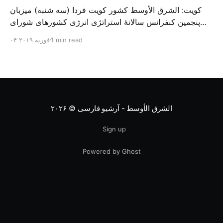
کویت: الشرق الأوسط کشور کویت فردا (سه شنبه) میزبان
پنجمین کنفرانس سالانهٔ استراتژی انرژی کشورهای شورای
همکاری خلیج می‌شود. به گزارش الشرق الاوسط، حدود ۳۰۰
1 min read
۰۴ فوریه ۲۰۱۹
متخصص از شرکت‌های جهانی نفت و گاز در این کنفرانس
شرکت خواهند کرد. سازمان نفت کویت روز گذشته طی
بیانیه‌ای اعلام کرد که میزبان این کنفرانس به سرپرس
الشرق الأوسط - آرشیو فارسی
© ۲۰۲۶
Sign up
Powered by Ghost