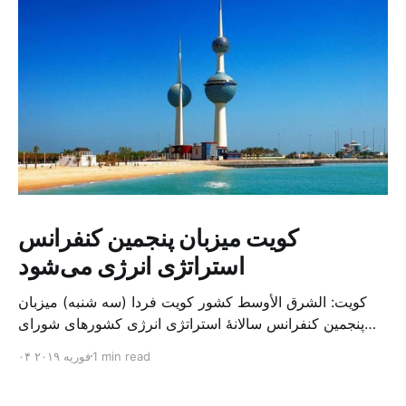
کویت میزبان پنجمین کنفرانس
استراتژی انرژی می‌شود
کویت: الشرق الأوسط کشور کویت فردا (سه شنبه) میزبان
پنجمین کنفرانس سالانهٔ استراتژی انرژی کشورهای شورای
همکاری خلیج می‌شود. به گزارش الشرق الاوسط، حدود ۳۰۰
1 min read
۰۴ فوریه ۲۰۱۹
متخصص از شرکت‌های جهانی نفت و گاز در این کنفرانس
شرکت خواهند کرد. سازمان نفت کویت روز گذشته طی