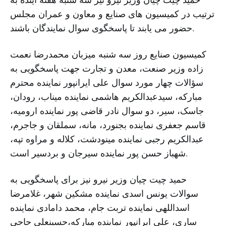
ترتیب در کمیسیون های صنایع و معاون و عمران مجلس
حضور می یابند تا پاسخگوی سوال نمایندگان باشند.
کمیسیون صنایع روز سه شنبه میزبان محمدرضا نعمت
زاده وزیر صنعت، معدن و تجارت جهت پاسخگویی به
سؤالات چهار مورد سوال علی ایرانپور نماینده محترم
مبارکه، سیدعبدالکریم هاشمی نماینده میناب، رودان،
جاسک، سیر، دو سوال نادر قاضی پور نماینده ارومیه،
قاسم جعفری نماینده بجنورد، مانه، سملقان و جاجرم،
عبدالکریم رجبی نماینده مینودشت، کلاله و مراوه تپه،
شهباز حسن پور نماینده سیرجان و بردسیر است.
حمید چیت چیان وزیر نیرو نیز برای پاسخگویی به
سوالات یونس اسدی نماینده مشکین شهر، غلامرضا
اسداللهی نماینده تربت جام، محمد دامادی نماینده
ساری، علی ایرانپور نماینده مبارکه،حسینعلی حاجی