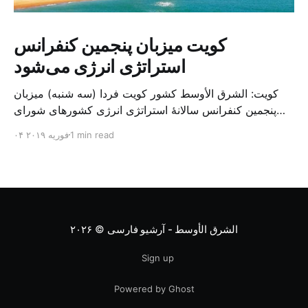
کویت میزبان پنجمین کنفرانس
استراتژی انرژی می‌شود
کویت: الشرق الأوسط کشور کویت فردا (سه شنبه) میزبان
پنجمین کنفرانس سالانهٔ استراتژی انرژی کشورهای شورای
همکاری خلیج می‌شود. به گزارش الشرق الاوسط، حدود ۳۰۰
1 min read
۰۴ فوریه ۲۰۱۹
متخصص از شرکت‌های جهانی نفت و گاز در این کنفرانس
شرکت خواهند کرد. سازمان نفت کویت روز گذشته طی
بیانیه‌ای اعلام کرد که میزبان این کنفرانس به سرپرس
الشرق الأوسط - آرشیو فارسی
© ۲۰۲۶
Sign up
Powered by Ghost