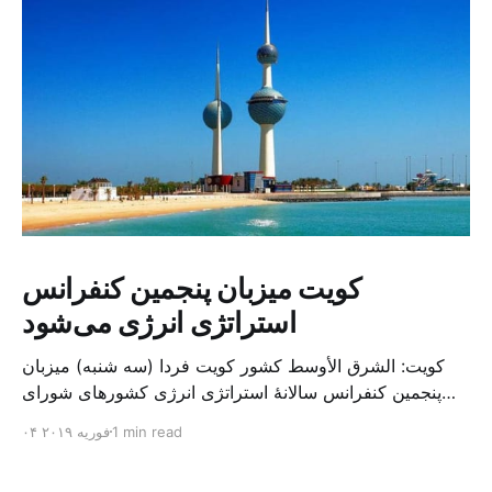
کویت میزبان پنجمین کنفرانس
استراتژی انرژی می‌شود
کویت: الشرق الأوسط کشور کویت فردا (سه شنبه) میزبان
پنجمین کنفرانس سالانهٔ استراتژی انرژی کشورهای شورای
همکاری خلیج می‌شود. به گزارش الشرق الاوسط، حدود ۳۰۰
1 min read
۰۴ فوریه ۲۰۱۹
متخصص از شرکت‌های جهانی نفت و گاز در این کنفرانس
شرکت خواهند کرد. سازمان نفت کویت روز گذشته طی