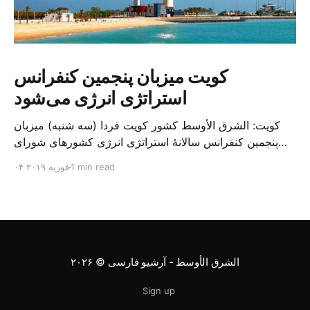
کویت میزبان پنجمین کنفرانس
استراتژی انرژی می‌شود
کویت: الشرق الأوسط کشور کویت فردا (سه شنبه) میزبان
پنجمین کنفرانس سالانهٔ استراتژی انرژی کشورهای شورای
همکاری خلیج می‌شود. به گزارش الشرق الاوسط، حدود ۳۰۰
1 min read
۰۴ فوریه ۲۰۱۹
متخصص از شرکت‌های جهانی نفت و گاز در این کنفرانس
شرکت خواهند کرد. سازمان نفت کویت روز گذشته طی
بیانیه‌ای اعلام کرد که میزبان این کنفرانس به سرپرس
الشرق الأوسط - آرشیو فارسی
© ۲۰۲۶
Sign up