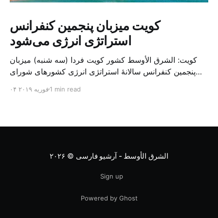
کویت میزبان پنجمین کنفرانس
استراتژی انرژی می‌شود
کویت: الشرق الأوسط کشور کویت فردا (سه شنبه) میزبان
پنجمین کنفرانس سالانهٔ استراتژی انرژی کشورهای شورای
همکاری خلیج می‌شود. به گزارش الشرق الاوسط، حدود ۳۰۰
1 min read
۰۴ فوریه ۲۰۱۹
متخصص از شرکت‌های جهانی نفت و گاز در این کنفرانس
شرکت خواهند کرد. سازمان نفت کویت روز گذشته طی
بیانیه‌ای اعلام کرد که میزبان این کنفرانس به سرپرس
الشرق الأوسط - آرشیو فارسی
© ۲۰۲۶
Sign up
Powered by Ghost