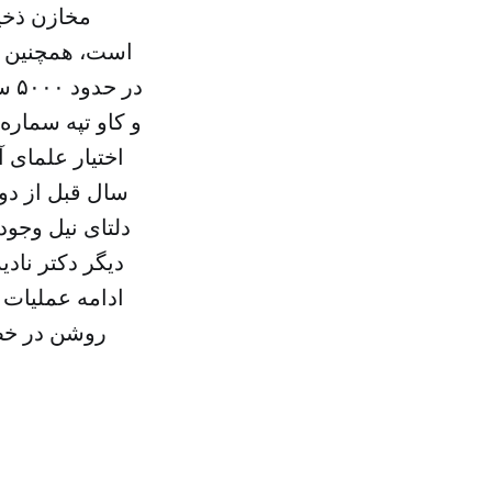
مخازن ذخیر
است، همچنین سف
در 
اختیار علمای آ
سال قبل از دو
دلتای نیل وجود
دیگر دکتر ناد
ادامه عملیات
روشن در خصو