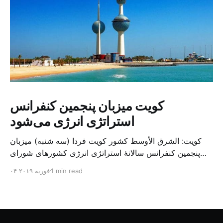
کویت میزبان پنجمین کنفرانس
استراتژی انرژی می‌شود
کویت: الشرق الأوسط کشور کویت فردا (سه شنبه) میزبان
پنجمین کنفرانس سالانهٔ استراتژی انرژی کشورهای شورای
همکاری خلیج می‌شود. به گزارش الشرق الاوسط، حدود ۳۰۰
1 min read
۰۴ فوریه ۲۰۱۹
متخصص از شرکت‌های جهانی نفت و گاز در این کنفرانس
شرکت خواهند کرد. سازمان نفت کویت روز گذشته طی
بیانیه‌ای اعلام کرد که میزبان این کنفرانس به سرپرس