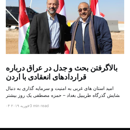
بالاگرفتن بحث و جدل در عراق درباره
قراردادهای انعقادی با اردن
امید استان های غربی به امنیت و سرمایه گذاری به دنبال
گشایش گذرگاه طریبیل بغداد – حمزه مصطفی یک روز بیشتر
از اعلام خبر گشایش گذرگاه مرزی طریبیل توسط عادل عبد
3 min read
۰۴ فوریه ۲۰۱۹
المهدی نخست وزیر عراق و عمر الرزاز همتای اردنی اش
نگذشته بود که ده ها کامیون روز یکشنبه (۳ فوریه) از اردن از
این […]