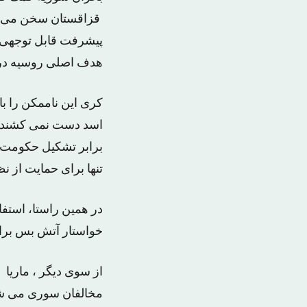
قزاقستان سخن می گف
پیشرفت قابل توجهی د
هدف اصلی روسیه در 
کری این ناممکن را ب
اسد دست نمی کشند. کر
برابر تشکیل حکومت 
تنها برای حمایت از ن
در همین راستا، استف
خواستار آتش بس برای 
از سوی دیگر ، ماریا 
مخالفان سوری می شم