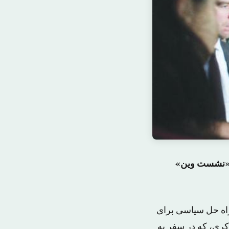
ر «نشست وین»
راه حل سیاسی برای
 کری، که در سفر به