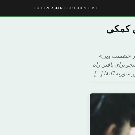
URDU
PERSIAN
TURKISH
ENGLISH
ل کمکی
در «نشست وین»
جو برای یافتن راه
 سوریه اکتفا […]