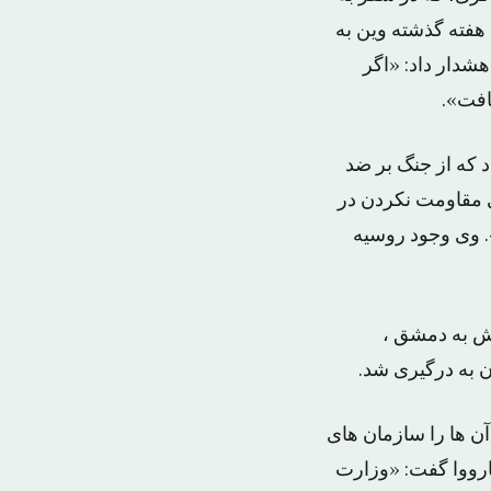
فته گذشته وین به
شدار داد: «اگر
افت».
 که از جنگ بر ضد
ی مقاومت نکردن در
 وی وجود روسیه
رش به دمشق ،
ن به درگیری شد.
آن ها را سازمان های
رووا گفت: «وزارت