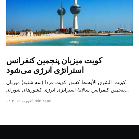
کویت میزبان پنجمین کنفرانس
استراتژی انرژی می‌شود
کویت: الشرق الأوسط کشور کویت فردا (سه شنبه) میزبان
پنجمین کنفرانس سالانهٔ استراتژی انرژی کشورهای شورای
همکاری خلیج می‌شود. به گزارش الشرق الاوسط، حدود ۳۰۰
1 min read
۰۴ فوریه ۲۰۱۹
متخصص از شرکت‌های جهانی نفت و گاز در این کنفرانس
شرکت خواهند کرد. سازمان نفت کویت روز گذشته طی
بیانیه‌ای اعلام کرد که میزبان این کنفرانس به سرپرس