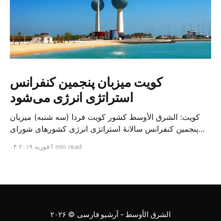
کویت میزبان پنجمین کنفرانس
استراتژی انرژی می‌شود
کویت: الشرق الأوسط کشور کویت فردا (سه شنبه) میزبان
پنجمین کنفرانس سالانهٔ استراتژی انرژی کشورهای شورای
همکاری خلیج می‌شود. به گزارش الشرق الاوسط، حدود ۳۰۰
1 min read
۰۴ فوریه ۲۰۱۹
متخصص از شرکت‌های جهانی نفت و گاز در این کنفرانس
شرکت خواهند کرد. سازمان نفت کویت روز گذشته طی
بیانیه‌ای اعلام کرد که میزبان این کنفرانس به سرپرس
الشرق الأوسط - آرشیو فارسی
© ۲۰۲۶