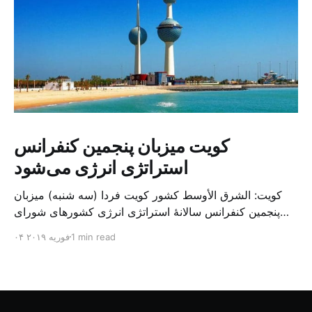
کویت میزبان پنجمین کنفرانس
استراتژی انرژی می‌شود
کویت: الشرق الأوسط کشور کویت فردا (سه شنبه) میزبان
پنجمین کنفرانس سالانهٔ استراتژی انرژی کشورهای شورای
همکاری خلیج می‌شود. به گزارش الشرق الاوسط، حدود ۳۰۰
1 min read
۰۴ فوریه ۲۰۱۹
متخصص از شرکت‌های جهانی نفت و گاز در این کنفرانس
شرکت خواهند کرد. سازمان نفت کویت روز گذشته طی
بیانیه‌ای اعلام کرد که میزبان این کنفرانس به سرپرس