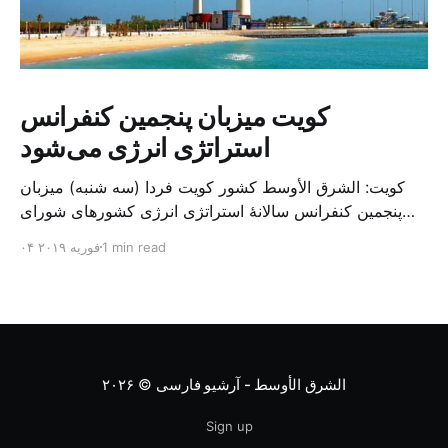
کویت میزبان پنجمین کنفرانس
استراتژی انرژی می‌شود
کویت: الشرق الأوسط کشور کویت فردا (سه شنبه) میزبان
پنجمین کنفرانس سالانهٔ استراتژی انرژی کشورهای شورای
همکاری خلیج می‌شود. به گزارش الشرق الاوسط، حدود ۳۰۰
1 min read
۰۴ فوریه ۲۰۱۹
متخصص از شرکت‌های جهانی نفت و گاز در این کنفرانس
شرکت خواهند کرد. سازمان نفت کویت روز گذشته طی
بیانیه‌ای اعلام کرد که میزبان این کنفرانس به سرپرس
الشرق الأوسط - آرشیو فارسی
© ۲۰۲۶
Sign up