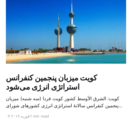
کویت میزبان پنجمین کنفرانس
استراتژی انرژی می‌شود
کویت: الشرق الأوسط کشور کویت فردا (سه شنبه) میزبان
پنجمین کنفرانس سالانهٔ استراتژی انرژی کشورهای شورای
همکاری خلیج می‌شود. به گزارش الشرق الاوسط، حدود ۳۰۰
1 min read
۰۴ فوریه ۲۰۱۹
متخصص از شرکت‌های جهانی نفت و گاز در این کنفرانس
شرکت خواهند کرد. سازمان نفت کویت روز گذشته طی