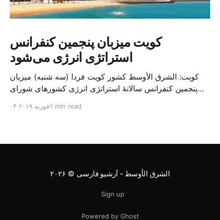
کویت میزبان پنجمین کنفرانس
استراتژی انرژی می‌شود
کویت: الشرق الأوسط کشور کویت فردا (سه شنبه) میزبان
پنجمین کنفرانس سالانهٔ استراتژی انرژی کشورهای شورای
همکاری خلیج می‌شود. به گزارش الشرق الاوسط، حدود ۳۰۰
1 min read
۰۴ فوریه ۲۰۱۹
متخصص از شرکت‌های جهانی نفت و گاز در این کنفرانس
شرکت خواهند کرد. سازمان نفت کویت روز گذشته طی
بیانیه‌ای اعلام کرد که میزبان این کنفرانس به سرپرس
الشرق الأوسط - آرشیو فارسی
© ۲۰۲۶
Sign up
Powered by Ghost