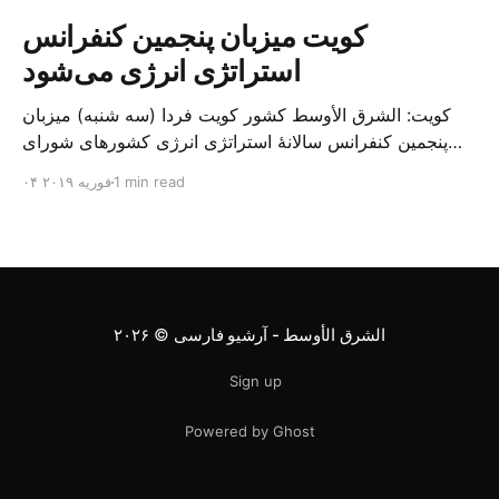
کویت میزبان پنجمین کنفرانس
استراتژی انرژی می‌شود
کویت: الشرق الأوسط کشور کویت فردا (سه شنبه) میزبان
پنجمین کنفرانس سالانهٔ استراتژی انرژی کشورهای شورای
همکاری خلیج می‌شود. به گزارش الشرق الاوسط، حدود ۳۰۰
1 min read
۰۴ فوریه ۲۰۱۹
متخصص از شرکت‌های جهانی نفت و گاز در این کنفرانس
شرکت خواهند کرد. سازمان نفت کویت روز گذشته طی
بیانیه‌ای اعلام کرد که میزبان این کنفرانس به سرپرس
الشرق الأوسط - آرشیو فارسی
© ۲۰۲۶
Sign up
Powered by Ghost