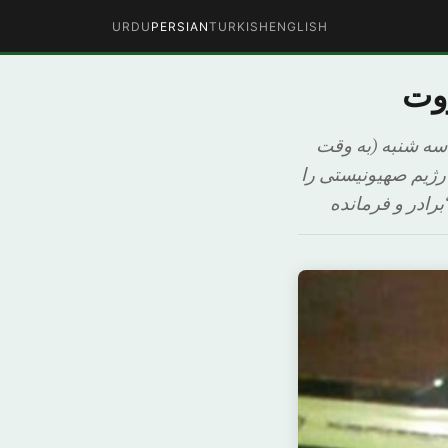
URDU
PERSIAN
TURKISH
ENGLISH
روت
سه شنبه (به وقت
 رژیم صهیونیستی را
رادر و فرمانده