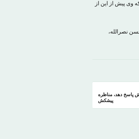
که وی پیش از این از
حسن نصرالله،
ه ۹ پرونده اش پاسخ دهد، مناظره
پیشکش