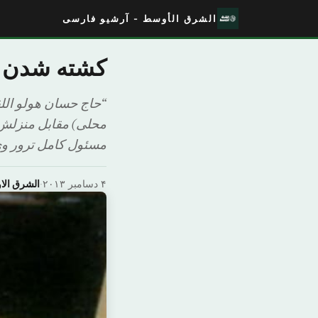
الشرق الأوسط - آرشیو فارسی
کشته شدن یک
“حاج حسان هولو الل
محلی) مقابل منزلش د
مسئول کامل ترور وی 
۴ دسامبر ۲۰۱۳
·
الشرق ال