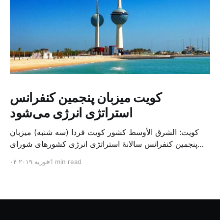
کویت میزبان پنجمین کنفرانس
استراتژی انرژی می‌شود
کویت: الشرق الأوسط کشور کویت فردا (سه شنبه) میزبان
پنجمین کنفرانس سالانهٔ استراتژی انرژی کشورهای شورای
همکاری خلیج می‌شود. به گزارش الشرق الاوسط، حدود ۳۰۰
1 min read
۰۴ فوریه ۲۰۱۹
متخصص از شرکت‌های جهانی نفت و گاز در این کنفرانس
شرکت خواهند کرد. سازمان نفت کویت روز گذشته طی
بیانیه‌ای اعلام کرد که میزبان این کنفرانس به سرپرس