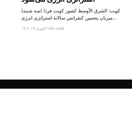
کویت: الشرق الأوسط کشور کویت فردا (سه شنبه)
میزبان پنجمین کنفرانس سالانهٔ استراتژی انرژی
کشورهای شورای همکاری خلیج می‌شود. به گزارش
1 min read
۰۴ فوریه ۲۰۱۹
الشرق الاوسط، حدود ۳۰۰ متخصص از شرکت‌های
جهانی نفت و گاز در این کنفرانس شرکت خواهند کرد.
سازمان نفت کویت روز گذشته طی بیانیه‌ای اعلام کرد
که میزبان این کنفرانس به سرپرس
الشرق الأوسط - آرشیو فارسی
© ۲۰۲۶