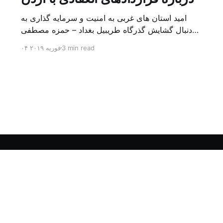
امید استان های غربی به امنیت و سرمایه گذاری به
دنبال گشایش گذرگاه طریبیل بغداد – حمزه مصطفی
یک روز بیشتر از اعلام خبر گشایش گذرگاه مرزی
3 min read
۰۴ فوریه ۲۰۱۹
طریبیل توسط عادل عبد المهدی نخست وزیر عراق و
عمر الرزاز همتای اردنی اش نگذشته بود که ده ها
کامیون روز یکشنبه (۳ فوریه) از اردن از این […]
Sign up