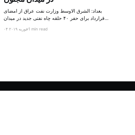
بغداد: الشرق الاوسط وزارت نفت عراق از امضای
قرارداد برای حفر ۴۰ حلقه چاه نفتی جدید در میدان
بزرگ مجنون در استان بصره (جنوب) خبر داد. باسم
1 min read
۰۴ فوریه ۲۰۱۹
محمد خضیر مدعامل شرکت حفاری عراق روز یکشنبه
در نشست خبری گفت: سقف زمانی برای تولید ۲۴
ماهه است و به ۴۵۰ هزار بشکه از میدان مجنون می
[…]
Powered by Ghost