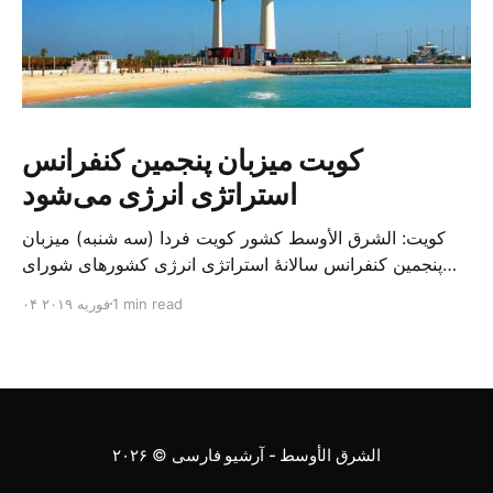
کویت میزبان پنجمین کنفرانس
استراتژی انرژی می‌شود
کویت: الشرق الأوسط کشور کویت فردا (سه شنبه) میزبان
پنجمین کنفرانس سالانهٔ استراتژی انرژی کشورهای شورای
همکاری خلیج می‌شود. به گزارش الشرق الاوسط، حدود ۳۰۰
1 min read
۰۴ فوریه ۲۰۱۹
متخصص از شرکت‌های جهانی نفت و گاز در این کنفرانس
شرکت خواهند کرد. سازمان نفت کویت روز گذشته طی
بیانیه‌ای اعلام کرد که میزبان این کنفرانس به سرپرس
الشرق الأوسط - آرشیو فارسی
© ۲۰۲۶