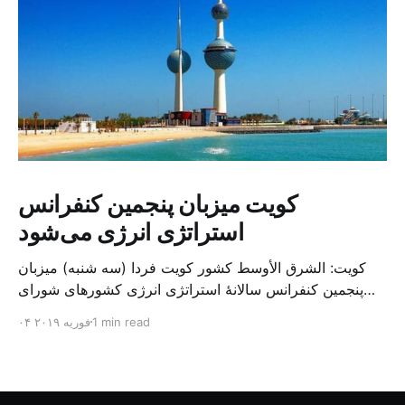
کویت میزبان پنجمین کنفرانس
استراتژی انرژی می‌شود
کویت: الشرق الأوسط کشور کویت فردا (سه شنبه) میزبان
پنجمین کنفرانس سالانهٔ استراتژی انرژی کشورهای شورای
همکاری خلیج می‌شود. به گزارش الشرق الاوسط، حدود ۳۰۰
1 min read
۰۴ فوریه ۲۰۱۹
متخصص از شرکت‌های جهانی نفت و گاز در این کنفرانس
شرکت خواهند کرد. سازمان نفت کویت روز گذشته طی
بیانیه‌ای اعلام کرد که میزبان این کنفرانس به سرپرس