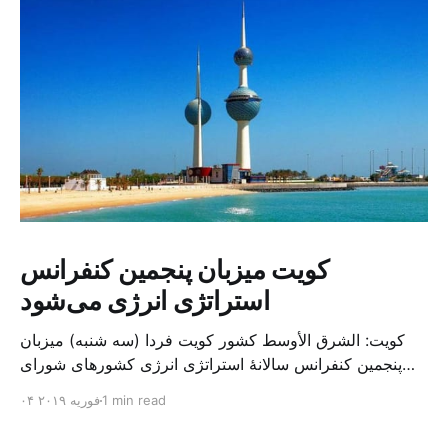
کویت میزبان پنجمین کنفرانس
استراتژی انرژی می‌شود
کویت: الشرق الأوسط کشور کویت فردا (سه شنبه) میزبان
پنجمین کنفرانس سالانهٔ استراتژی انرژی کشورهای شورای
همکاری خلیج می‌شود. به گزارش الشرق الاوسط، حدود ۳۰۰
1 min read
۰۴ فوریه ۲۰۱۹
متخصص از شرکت‌های جهانی نفت و گاز در این کنفرانس
شرکت خواهند کرد. سازمان نفت کویت روز گذشته طی