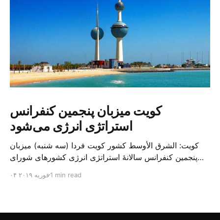
کویت میزبان پنجمین کنفرانس
استراتژی انرژی می‌شود
کویت: الشرق الأوسط کشور کویت فردا (سه شنبه) میزبان
پنجمین کنفرانس سالانهٔ استراتژی انرژی کشورهای شورای
همکاری خلیج می‌شود. به گزارش الشرق الاوسط، حدود ۳۰۰
1 min read
۰۴ فوریه ۲۰۱۹
متخصص از شرکت‌های جهانی نفت و گاز در این کنفرانس
شرکت خواهند کرد. سازمان نفت کویت روز گذشته طی
بیانیه‌ای اعلام کرد که میزبان این کنفرانس به سرپرس