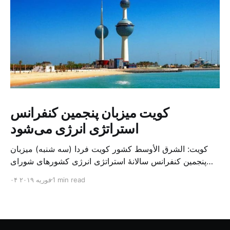
کویت میزبان پنجمین کنفرانس
استراتژی انرژی می‌شود
کویت: الشرق الأوسط کشور کویت فردا (سه شنبه) میزبان
پنجمین کنفرانس سالانهٔ استراتژی انرژی کشورهای شورای
همکاری خلیج می‌شود. به گزارش الشرق الاوسط، حدود ۳۰۰
1 min read
۰۴ فوریه ۲۰۱۹
متخصص از شرکت‌های جهانی نفت و گاز در این کنفرانس
شرکت خواهند کرد. سازمان نفت کویت روز گذشته طی
بیانیه‌ای اعلام کرد که میزبان این کنفرانس به سرپرس