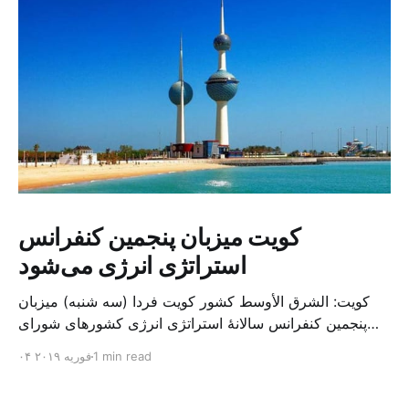
کویت میزبان پنجمین کنفرانس
استراتژی انرژی می‌شود
کویت: الشرق الأوسط کشور کویت فردا (سه شنبه) میزبان
پنجمین کنفرانس سالانهٔ استراتژی انرژی کشورهای شورای
همکاری خلیج می‌شود. به گزارش الشرق الاوسط، حدود ۳۰۰
1 min read
۰۴ فوریه ۲۰۱۹
متخصص از شرکت‌های جهانی نفت و گاز در این کنفرانس
شرکت خواهند کرد. سازمان نفت کویت روز گذشته طی