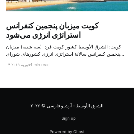
کویت میزبان پنجمین کنفرانس
استراتژی انرژی می‌شود
کویت: الشرق الأوسط کشور کویت فردا (سه شنبه) میزبان
پنجمین کنفرانس سالانهٔ استراتژی انرژی کشورهای شورای
همکاری خلیج می‌شود. به گزارش الشرق الاوسط، حدود ۳۰۰
1 min read
۰۴ فوریه ۲۰۱۹
متخصص از شرکت‌های جهانی نفت و گاز در این کنفرانس
شرکت خواهند کرد. سازمان نفت کویت روز گذشته طی
بیانیه‌ای اعلام کرد که میزبان این کنفرانس به سرپرس
الشرق الأوسط - آرشیو فارسی
© ۲۰۲۶
Sign up
Powered by Ghost