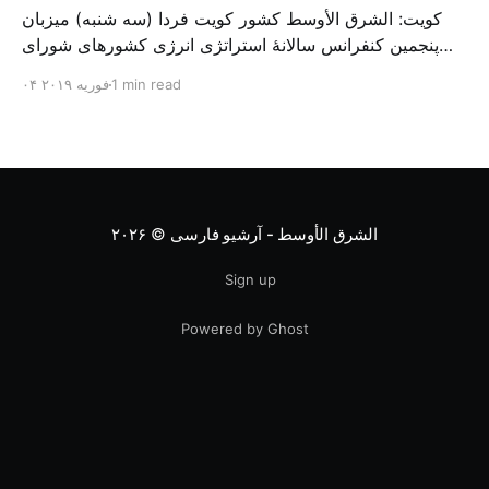
کویت: الشرق الأوسط کشور کویت فردا (سه شنبه) میزبان
پنجمین کنفرانس سالانهٔ استراتژی انرژی کشورهای شورای
همکاری خلیج می‌شود. به گزارش الشرق الاوسط، حدود ۳۰۰
1 min read
۰۴ فوریه ۲۰۱۹
متخصص از شرکت‌های جهانی نفت و گاز در این کنفرانس
شرکت خواهند کرد. سازمان نفت کویت روز گذشته طی
بیانیه‌ای اعلام کرد که میزبان این کنفرانس به سرپرس
الشرق الأوسط - آرشیو فارسی
© ۲۰۲۶
Sign up
Powered by Ghost