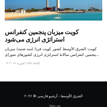
کویت میزبان پنجمین کنفرانس
استراتژی انرژی می‌شود
کویت: الشرق الأوسط کشور کویت فردا (سه شنبه) میزبان
پنجمین کنفرانس سالانهٔ استراتژی انرژی کشورهای شورای
همکاری خلیج می‌شود. به گزارش الشرق الاوسط، حدود ۳۰۰
1 min read
۰۴ فوریه ۲۰۱۹
متخصص از شرکت‌های جهانی نفت و گاز در این کنفرانس
شرکت خواهند کرد. سازمان نفت کویت روز گذشته طی
بیانیه‌ای اعلام کرد که میزبان این کنفرانس به سرپرس
الشرق الأوسط - آرشیو فارسی
© ۲۰۲۶
Sign up