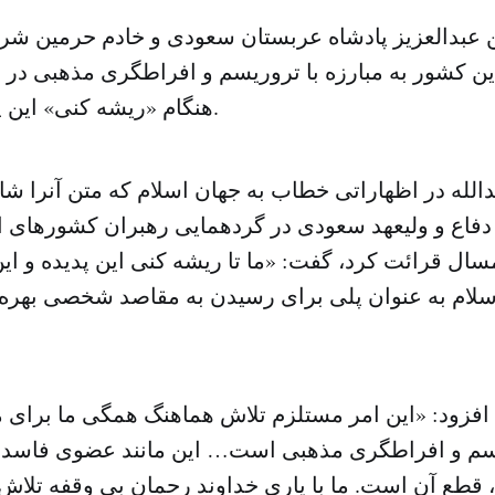
ن عبدالعزیز پادشاه عربستان سعودی و خادم حرمین شری
این کشور به مبارزه با تروریسم و افراطگری مذهبی در 
هنگام «ریشه کنی» این پدیده پایبند است.
الله در اظهاراتی خطاب به جهان اسلام که متن آنرا شا
 دفاع و ولیعهد سعودی در گردهمایی رهبران کشورهای ا
ال قرائت کرد، گفت: «ما تا ریشه کنی این پدیده و این
سلام به عنوان پلی برای رسیدن به مقاصد شخصی بهره م
م افزود: «این امر مستلزم تلاش هماهنگ همگی ما برای
سم و افراطگری مذهبی است… این مانند عضوی فاسد ا
ن، قطع آن است. ما با یاری خداوند رحمان بی وقفه تلاش 