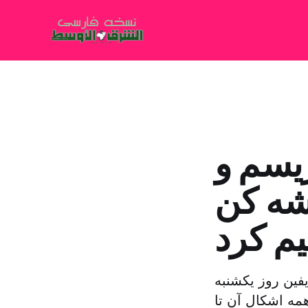
ریسم و
شه کن
م کرد
فین روز یکشنبه
مه اشکال آن تا