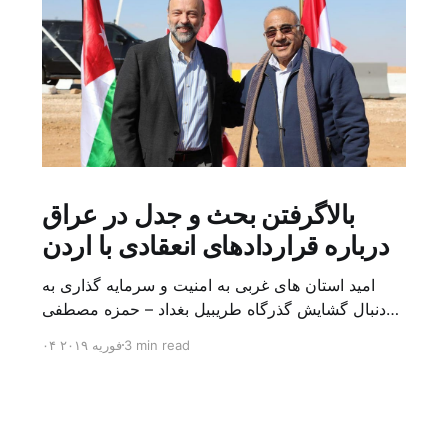
بالاگرفتن بحث و جدل در عراق
درباره قراردادهای انعقادی با اردن
امید استان های غربی به امنیت و سرمایه گذاری به
دنبال گشایش گذرگاه طریبیل بغداد – حمزه مصطفی
یک روز بیشتر از اعلام خبر گشایش گذرگاه مرزی
3 min read
۰۴ فوریه ۲۰۱۹
طریبیل توسط عادل عبد المهدی نخست وزیر عراق و
عمر الرزاز همتای اردنی اش نگذشته بود که ده ها
کامیون روز یکشنبه (۳ فوریه) از اردن از این […]