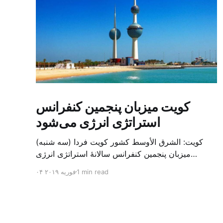
کویت میزبان پنجمین کنفرانس
استراتژی انرژی می‌شود
کویت: الشرق الأوسط کشور کویت فردا (سه شنبه)
میزبان پنجمین کنفرانس سالانهٔ استراتژی انرژی
کشورهای شورای همکاری خلیج می‌شود. به گزارش
1 min read
۰۴ فوریه ۲۰۱۹
الشرق الاوسط، حدود ۳۰۰ متخصص از شرکت‌های
جهانی نفت و گاز در این کنفرانس شرکت خواهند کرد.
سازمان نفت کویت روز گذشته طی بیانیه‌ای اعلام کرد
که میزبان این کنفرانس به سرپرس