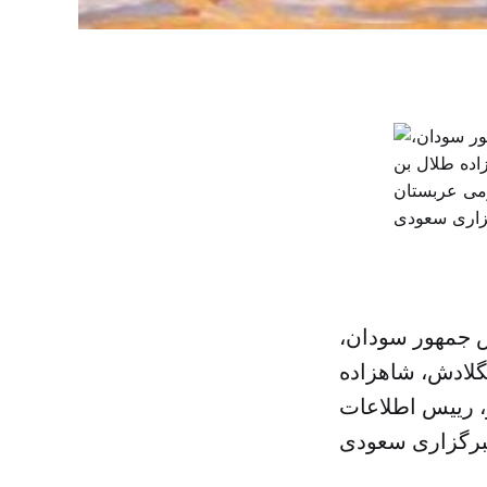
س جمهور سودان،
لادش، شاهزاده
ز، رییس اطلاعات
رگزاری سعودی