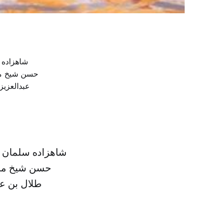
شاهزاده سلمان ب
حسن شیخ محم
طلال بن عب