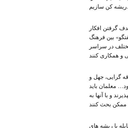
یم.»
هدف گرفتن افکار
تگو» بین فرهنگ
مختلف در سراسر
ه گرایی، جهل و
… معلمان باید
رند و با آنها به
له با ریشه های