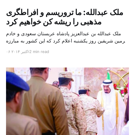
ملک عبدالله: ما تروریسم و افراطگری
مذهبی را ریشه کن خواهیم کرد
ملک عبدالله بن عبدالعزیز پادشاه عربستان سعودی و خادم
حرمین شریفین روز یکشنبه اعلام کرد که این کشور به مبارزه
با تروریسم و افراطگری مذهبی در همه اشکال آن تا هنگام
2 min read
۰۶ اکتبر ۲۰۱۴
«ریشه کنی» این پدیده پایبند است. ملک عبدالله در اظهاراتی
خطاب به جهان اسلام که متن آنرا شاهزاده سلمان بن
عبدالعزیز، وزیر دفاع و […]