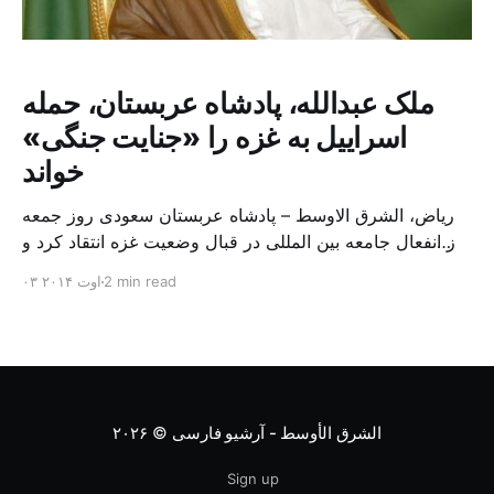
ملک عبدالله، پادشاه عربستان، حمله
اسراییل به غزه را «جنایت جنگی»
خواند
ریاض، الشرق الاوسط – پادشاه عربستان سعودی روز جمعه
از انفعال جامعه بین المللی در قبال وضعیت غزه انتقاد کرد و
حمله نظامی اسراییل به این منطقه را «جنایت جنگی علیه
2 min read
۰۳ اوت ۲۰۱۴
بشریت» خواند. در بیانیه ای که از سوی ملک عبدالله بن
عبدالعزیز آل سعود، خادم حرمین شریفین، در تلویزیون دولتی
عربستان سعودی خوانده شد [&helli
الشرق الأوسط - آرشیو فارسی
© ۲۰۲۶
Sign up