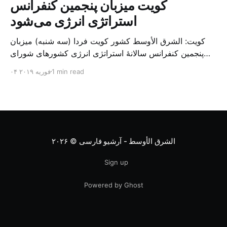
کویت میزبان پنجمین کنفرانس
استراتژی انرژی می‌شود
کویت: الشرق الأوسط کشور کویت فردا (سه شنبه) میزبان
پنجمین کنفرانس سالانهٔ استراتژی انرژی کشورهای شورای
همکاری خلیج می‌شود. به گزارش الشرق الاوسط، حدود ۳۰۰
1 min read
۰۴ فوریه ۲۰۱۹
متخصص از شرکت‌های جهانی نفت و گاز در این کنفرانس
شرکت خواهند کرد. سازمان نفت کویت روز گذشته طی
بیانیه‌ای اعلام کرد که میزبان این کنفرانس به سرپرس
الشرق الأوسط - آرشیو فارسی
© ۲۰۲۶
Sign up
Powered by Ghost