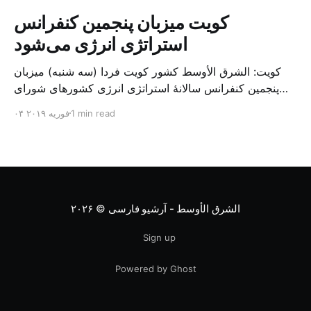
کویت میزبان پنجمین کنفرانس
استراتژی انرژی می‌شود
کویت: الشرق الأوسط کشور کویت فردا (سه شنبه) میزبان
پنجمین کنفرانس سالانهٔ استراتژی انرژی کشورهای شورای
همکاری خلیج می‌شود. به گزارش الشرق الاوسط، حدود ۳۰۰
1 min read
۰۴ فوریه ۲۰۱۹
متخصص از شرکت‌های جهانی نفت و گاز در این کنفرانس
شرکت خواهند کرد. سازمان نفت کویت روز گذشته طی
بیانیه‌ای اعلام کرد که میزبان این کنفرانس به سرپرس
الشرق الأوسط - آرشیو فارسی
© ۲۰۲۶
Sign up
Powered by Ghost