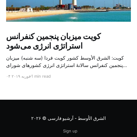
کویت میزبان پنجمین کنفرانس
استراتژی انرژی می‌شود
کویت: الشرق الأوسط کشور کویت فردا (سه شنبه) میزبان
پنجمین کنفرانس سالانهٔ استراتژی انرژی کشورهای شورای
همکاری خلیج می‌شود. به گزارش الشرق الاوسط، حدود ۳۰۰
1 min read
۰۴ فوریه ۲۰۱۹
متخصص از شرکت‌های جهانی نفت و گاز در این کنفرانس
شرکت خواهند کرد. سازمان نفت کویت روز گذشته طی
بیانیه‌ای اعلام کرد که میزبان این کنفرانس به سرپرس
الشرق الأوسط - آرشیو فارسی
© ۲۰۲۶
Sign up