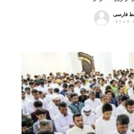
سط فارسی
•