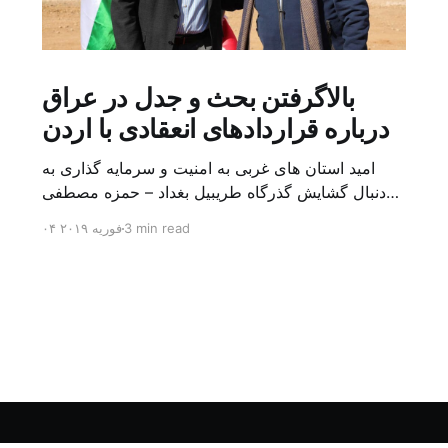
بالاگرفتن بحث و جدل در عراق
درباره قراردادهای انعقادی با اردن
امید استان های غربی به امنیت و سرمایه گذاری به
دنبال گشایش گذرگاه طریبیل بغداد – حمزه مصطفی
یک روز بیشتر از اعلام خبر گشایش گذرگاه مرزی
3 min read
۰۴ فوریه ۲۰۱۹
طریبیل توسط عادل عبد المهدی نخست وزیر عراق و
عمر الرزاز همتای اردنی اش نگذشته بود که ده ها
کامیون روز یکشنبه (۳ فوریه) از اردن از این […]