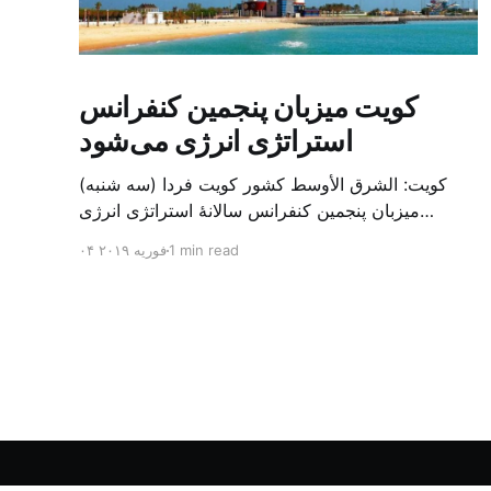
کویت میزبان پنجمین کنفرانس
استراتژی انرژی می‌شود
کویت: الشرق الأوسط کشور کویت فردا (سه شنبه)
میزبان پنجمین کنفرانس سالانهٔ استراتژی انرژی
کشورهای شورای همکاری خلیج می‌شود. به گزارش
1 min read
۰۴ فوریه ۲۰۱۹
الشرق الاوسط، حدود ۳۰۰ متخصص از شرکت‌های
جهانی نفت و گاز در این کنفرانس شرکت خواهند کرد.
سازمان نفت کویت روز گذشته طی بیانیه‌ای اعلام کرد
که میزبان این کنفرانس به سرپرس