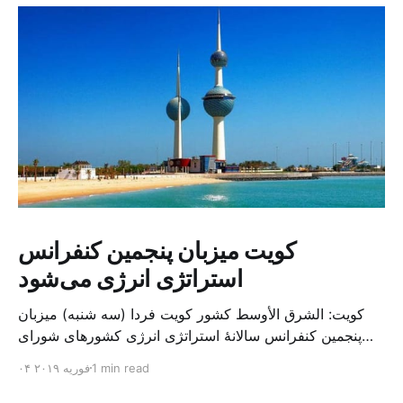
کویت میزبان پنجمین کنفرانس
استراتژی انرژی می‌شود
کویت: الشرق الأوسط کشور کویت فردا (سه شنبه) میزبان
پنجمین کنفرانس سالانهٔ استراتژی انرژی کشورهای شورای
همکاری خلیج می‌شود. به گزارش الشرق الاوسط، حدود ۳۰۰
1 min read
۰۴ فوریه ۲۰۱۹
متخصص از شرکت‌های جهانی نفت و گاز در این کنفرانس
شرکت خواهند کرد. سازمان نفت کویت روز گذشته طی