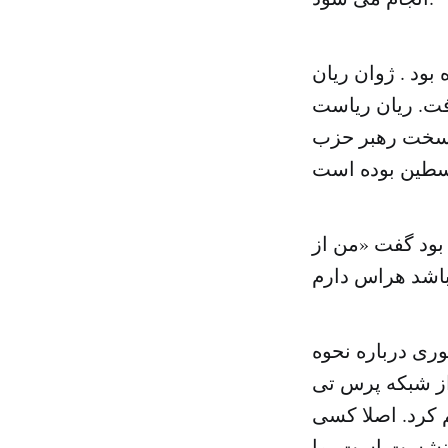
ود . ژوان ریان
فت. ریان ریاست
سرسخت رهبر حزب
 بود گفت «من از
ری درباره نحوه
از شبکه پرس تی
کرد. اصلا کسی
ز نشست است. ما