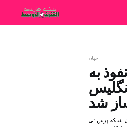
جهان
فوذ به
نگلیس
از شد
ن شبکه پرس تی