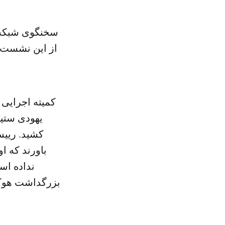
سخنگوی شبکه «
از این نشست ب
کمیته اجرایی 
یهودی ستیز
کشید. رییس
باورند که ا
نداده است
بزرگداشت هوکاس