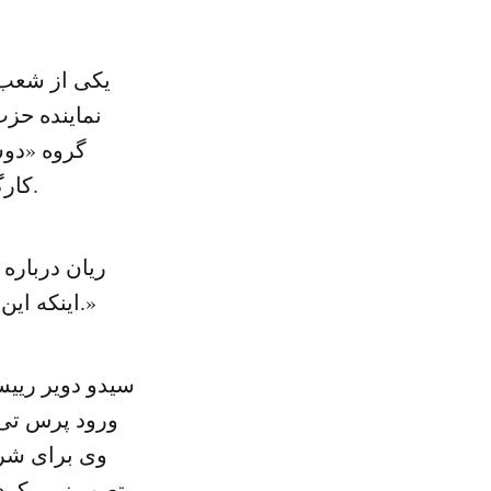
یکی از شعب 
نماینده حزب
گروه «دوس
کارگر، جرمی کوربین است. کوربین همواره از هواداران فلسطین بوده است.
ریان درباره
اینکه این تلویزیون ایرانی به حزب کارگر به این شکل نفوذ کرده باشد هراس دارم.»
سیدو دویر رییس
ورود پرس تی 
وی برای شرک
تصور نمی کرد 