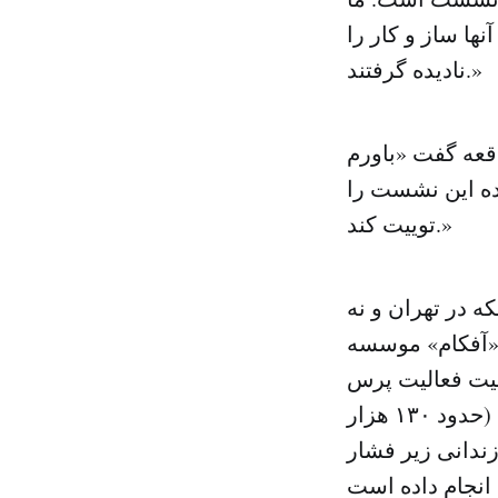
ها ساز و کار را
نادیده گرفتند.»
قعه گفت «باورم
ده این نشست را
توییت کند.»
ه در تهران و نه
«آفکام» موسسه
عیت فعالیت پرس
تی وی، دولت انگلیس شبکه پرس تی وی را به پرداخت صد هزار پوند (حدود ۱۳۰ هزار
زندانی زیر فشار