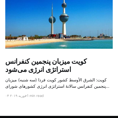
کویت میزبان پنجمین کنفرانس
استراتژی انرژی می‌شود
کویت: الشرق الأوسط کشور کویت فردا (سه شنبه) میزبان
پنجمین کنفرانس سالانهٔ استراتژی انرژی کشورهای شورای
همکاری خلیج می‌شود. به گزارش الشرق الاوسط، حدود ۳۰۰
1 min read
۰۴ فوریه ۲۰۱۹
متخصص از شرکت‌های جهانی نفت و گاز در این کنفرانس
شرکت خواهند کرد. سازمان نفت کویت روز گذشته طی
بیانیه‌ای اعلام کرد که میزبان این کنفرانس به سرپرس