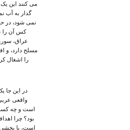
می کنند این یک
گدار به آب نم
کس آن را نب
عراق، سوریه
مسلح دارد، و اف
را اشغال کر
در این جا ی
واقعی عربی،
است و چه کسی 
بود؟ چرا اهداف
است، یا بخشی ا