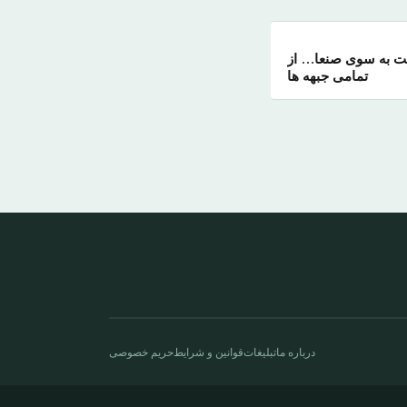
ت به سوی صنعا… از
تمامی جبهه ها
درباره ما
تبلیغات
قوانین و شرایط
حریم خصوصی