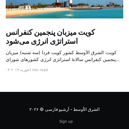
کویت میزبان پنجمین کنفرانس
استراتژی انرژی می‌شود
کویت: الشرق الأوسط کشور کویت فردا (سه شنبه) میزبان
پنجمین کنفرانس سالانهٔ استراتژی انرژی کشورهای شورای
همکاری خلیج می‌شود. به گزارش الشرق الاوسط، حدود ۳۰۰
1 min read
۰۴ فوریه ۲۰۱۹
متخصص از شرکت‌های جهانی نفت و گاز در این کنفرانس
شرکت خواهند کرد. سازمان نفت کویت روز گذشته طی
بیانیه‌ای اعلام کرد که میزبان این کنفرانس به سرپرس
الشرق الأوسط - آرشیو فارسی
© ۲۰۲۶
Sign up