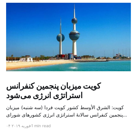
کویت میزبان پنجمین کنفرانس
استراتژی انرژی می‌شود
کویت: الشرق الأوسط کشور کویت فردا (سه شنبه) میزبان
پنجمین کنفرانس سالانهٔ استراتژی انرژی کشورهای شورای
همکاری خلیج می‌شود. به گزارش الشرق الاوسط، حدود ۳۰۰
1 min read
۰۴ فوریه ۲۰۱۹
متخصص از شرکت‌های جهانی نفت و گاز در این کنفرانس
شرکت خواهند کرد. سازمان نفت کویت روز گذشته طی