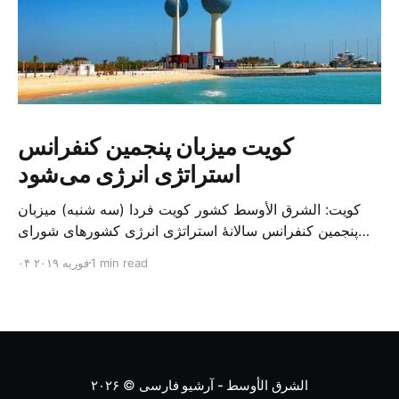
کویت میزبان پنجمین کنفرانس
استراتژی انرژی می‌شود
کویت: الشرق الأوسط کشور کویت فردا (سه شنبه) میزبان
پنجمین کنفرانس سالانهٔ استراتژی انرژی کشورهای شورای
همکاری خلیج می‌شود. به گزارش الشرق الاوسط، حدود ۳۰۰
1 min read
۰۴ فوریه ۲۰۱۹
متخصص از شرکت‌های جهانی نفت و گاز در این کنفرانس
شرکت خواهند کرد. سازمان نفت کویت روز گذشته طی
بیانیه‌ای اعلام کرد که میزبان این کنفرانس به سرپرس
الشرق الأوسط - آرشیو فارسی
© ۲۰۲۶