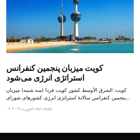
کویت میزبان پنجمین کنفرانس
استراتژی انرژی می‌شود
کویت: الشرق الأوسط کشور کویت فردا (سه شنبه) میزبان
پنجمین کنفرانس سالانهٔ استراتژی انرژی کشورهای شورای
همکاری خلیج می‌شود. به گزارش الشرق الاوسط، حدود ۳۰۰
1 min read
۰۴ فوریه ۲۰۱۹
متخصص از شرکت‌های جهانی نفت و گاز در این کنفرانس
شرکت خواهند کرد. سازمان نفت کویت روز گذشته طی
بیانیه‌ای اعلام کرد که میزبان این کنفرانس به سرپرس