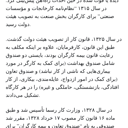
در سال ١۳١۵ “نظام‌نامه کارخانجات و مؤسسات
صنعتی” برای کارگران بخش صنعت به تصویب هیئت
دولت رسید.
در سال ١۳٢۵، قانون کار از تصویب هیئت دولت گذشت.
طبق این قانون، کارفرمایان، علاوه بر اینکه مکلف به
رعایت قانون بیمه کارگران بودند، بایستی دو صندوق
شامل صندوق بهداشت (برای کمک به کارگر در مورد
بیما‌ری‌هایی که ناشی از کار نباشد) و صندوق تعاون
(برای کمک در امور ازدواج، عایله‌مندی، بیکاری، از کار
افتادگی، بازنشستگی، حاملگی و غیره) را در هر کارگاه
تشکیل می‌دادند.
در سال ١۳٢٨، وزارت کار رسما تأسیس شد و طبق
ماده ١۶ قانون کار مصوب ١۷ خرداد ١۳٢٨، مقرر شد
صندوقی به نام “صندوق تعاون و بیمه کارگران” برای