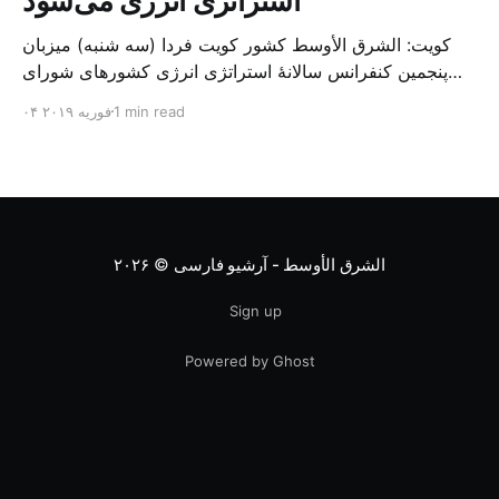
استراتژی انرژی می‌شود
کویت: الشرق الأوسط کشور کویت فردا (سه شنبه) میزبان
پنجمین کنفرانس سالانهٔ استراتژی انرژی کشورهای شورای
همکاری خلیج می‌شود. به گزارش الشرق الاوسط، حدود ۳۰۰
1 min read
۰۴ فوریه ۲۰۱۹
متخصص از شرکت‌های جهانی نفت و گاز در این کنفرانس
شرکت خواهند کرد. سازمان نفت کویت روز گذشته طی
بیانیه‌ای اعلام کرد که میزبان این کنفرانس به سرپرس
الشرق الأوسط - آرشیو فارسی
© ۲۰۲۶
Sign up
Powered by Ghost