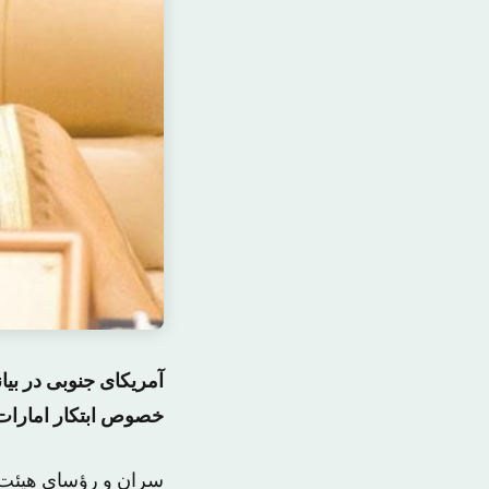
آمریکای جنوبی در بی
خصوص ابتکار امارات
سران و رؤسای هیئت 