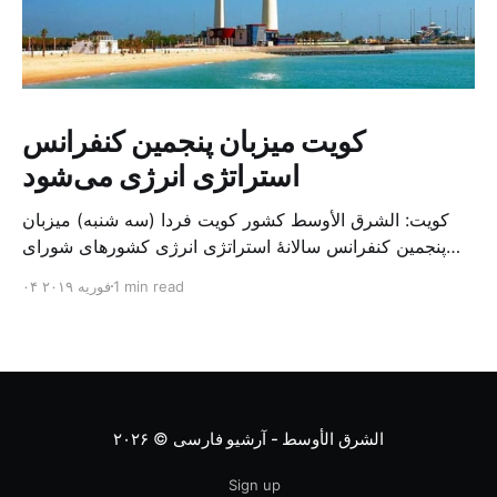
کویت میزبان پنجمین کنفرانس
استراتژی انرژی می‌شود
کویت: الشرق الأوسط کشور کویت فردا (سه شنبه) میزبان
پنجمین کنفرانس سالانهٔ استراتژی انرژی کشورهای شورای
همکاری خلیج می‌شود. به گزارش الشرق الاوسط، حدود ۳۰۰
1 min read
۰۴ فوریه ۲۰۱۹
متخصص از شرکت‌های جهانی نفت و گاز در این کنفرانس
شرکت خواهند کرد. سازمان نفت کویت روز گذشته طی
بیانیه‌ای اعلام کرد که میزبان این کنفرانس به سرپرس
الشرق الأوسط - آرشیو فارسی
© ۲۰۲۶
Sign up