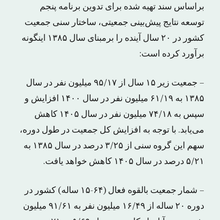
براساس سند تهیه شده برای تدوین برنامه پنجم
توسعه نتایج پیش‌بینی جمعیتی، ساختار سنی جمعیت
کشور در ٢٠ سال آینده را برمبنای سال ١۳٨۵ اینگونه
برآورد کرده است:
– جمعیت زیر ١۵ سال از ۹۵/١۷ میلیون نفر در سال
١۳٨۵ به ۶١/١۹ میلیون نفر در سال ١۴٠٠ افزایش و
سپس به ۷۴/١٨ میلیون نفر در سال ١۴٠۵ کاهش
می‌یابد. با توجه به افزایش کل جمعیت در طول دوره،
سهم این گروه سنی از ۳/٢۵ درصد در سال ١۳٨۵ به
۵/٢١ درصد در سال ١۴٠۵ کاهش خواهد یافت.
– شمار جمعیت بالقوه فعال (۶۴-١۵ ساله) کشور در
دوره ٢٠ ساله از ١۶/۴۹ میلیون نفر به ۹١/۶١ میلیون