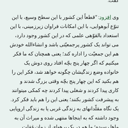
گفت.”
وی
افزود
: “قطعاً این کشور با این سطح وسیع، با این
تنوّع آبوهوایى، با این امکانات فراوان زیرزمینى، با این
استعداد بالقوّهى علمى که در این کشور وجود دارد،
می تواند یک کشور پرجمعیّتى باشد و انشاءالله خودش
هم این جمعیّت را اداره کند؛ یعنى همچنان که ما فکر
میکنیم که اگر چهار پنج بچّه افتاد روى دوش یک
خانواده وضع زندگیشان چگونه خواهد شد، فکر این را
هم بکنید که این چهار پنج بچّه وقتى بزرگ شدند و
کارى پیدا کردند و شغلى پیدا کردند چه کمکى میتوانند
به پیشرفت کشور بکنند؛ یعنى این را هم باید فکر کرد.
یک نگاه مقلّدانهاى به زندگى غربى یا به زندگى اروپایى
وجود داشته که به اینجاها منتهى شده و میراث آن به
ماها رسیده؛ ما هم در یک برههاى از زمان غفلت