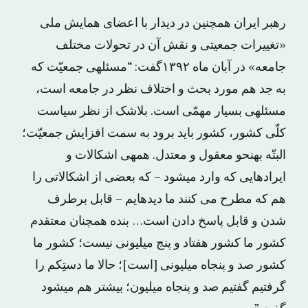
رهبر ایران همچنین در دیدار با اعضاى همایش ملى
«تغییرات جمعیتى و نقش آن در تحولات مختلف
جامعه» در آبان ماه ١۳۹٢گفت: “مسئلهى جمعیّت که
به جد هم مورد بحث و اختلاف نظر در جامعه است،
مسئلهى بسیار مهمّى است. بلاشک از نظر سیاست
کلّى کشور، کشور باید برود به سمت افزایش جمعیّت؛
البتّه بهنحو معقول و معتدل. همهى اشکالات و
ایرادهایى که وارد میشود – که بعضى از اشکالاتى را
هم که مطرح می کنند ما دیدهایم – قابل برطرف
شدن و قابل پاسخ دادن است… بنده همچنان معتقدم
کشور ما کشور هفتاد و پنج میلیونى نیست؛ کشور ما
کشور صد و پنجاه میلیونى [است]؛ حالا ما دستِکم را
گرفتیم گفتیم صد و پنجاه میلیون؛ بیشتر هم میشود