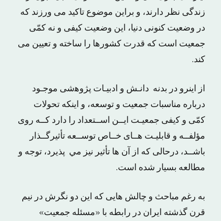
زندگی نظر دارند، و براین موضوع تاکید می ورزند که
در وضعیت کنونی دنیا، این وضعیت کیفی و نه کمّی
جمعیت است که قدرت کشورها را ساخته و تعیین می
کند.
از اینرو در ﺑﺪﻧﻪ ﺩﺍﻧـﺶ ﻭ ﺍﺩﺑﻴـﺎﺕ ﭘﮋﻭﻫشی ﻣﻮﺟـﻮﺩ
ﺩﺭﺑﺎﺭﻩ ﻣﻨﺎﺳﺒﺎﺕ ﺟﻤﻌﻴﺖ ﻭ ﺗﻮﺳﻌﻪ، و اینکه ﺗﺤﻮﻻﺕ
ﻛمّی ﻭ ﻛیفی ﺟﻤﻌﻴـﺖ ﺍﻳــﻦ ﺍﺳــﺘﻌﺪﺍد ﺭﺍ ﺩﺍﺭﺩ ﻛــﻪ ﺭﻭی
ﻣﺆﻟﻔــﻪ ﻭ ﻗﺎﺑﻠﻴـت ﻫــﺎی ﺧــﺎﺹ ﺗﻮﺳــﻌﻪ ﺗﺄﺛﻴﺮﮔــﺬﺍﺭ
ﺑﺎﺷــﺪ، ﺩﺭﺣﺎلی ﻛﻪ ﺍﺯ ﺁﻥ ﻫﺎ ﺗﺄﺛﻴﺮ ﻧﻴﺰ ﻣﻲ ﭘﺬﻳﺮﺩ، توجه و
مطالعه بسیار شده است.
به رغم مباحث و چالش هایی که این دو نگرش در نیم
قرن گذشته ایران در رابطه با «مسئله جمعیت»