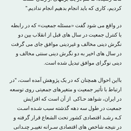
کردیم، کارى که باید انجام بدهیم انجام ندادیم.”
در واقع می شود گفت «مسئله جمعیت» که در رابطه
با کنترل جمعیت در سال های قبل از انقلاب بین دو
نگرش دینی مخالف و غیردینی موافق جای می گرفت
در سال های اخیر به دو نگرش دینی سنتی مخالف و
دینی نوگرای موافق تبدیل شده است.
بااین احوال همچنان که در یک پژوهش آمده است، “ﺩﺭ
ﺍﺭﺗﺒﺎﻁ ﺑﺎ ﺗﺄﺛﻴﺮ ﺟﻤﻌﻴﺖ ﻭ ﻣﺘﻐﻴﺮﻫﺎی ﺟﻤﻌﻴتی ﺭﻭی ﺗﻮﺳﻌﻪ
ﺩﺭ ﺍﻳﺮﺍﻥ، ﺷﻮﺍﻫﺪ ﺣـﺎکی ﺍﺯ ﺁﻥ ﺍﺳﺖ ﻛﻪ ﺍﻓﺰﺍﻳﺶ
ﺟﻤﻌﻴﺖ ﺩﺭ ﻃﻮﻝ ﺳﻪ ﺩﻫﻪ ﮔﺬﺷﺘﻪ ﺳﺒﺐ ﺷـﺪﻩ ﺍﺳـﺖ
ﻛـﻪ ﺭﺷـﺪ ﺍﻗﺘﺼﺎﺩی کشور ﺗﺤﺖ ﺍﻟﺸﻌﺎﻉ ﻗﺮﺍﺭ ﮔﺮﻓﺘﻪ ﻭ
ﺩﺭ ﻧﺘﻴﺠﻪ ﺷﺎﺧﺺ ﻫﺎی ﺍﻗﺘﺼﺎﺩی ﺳـﺮﺍﻧﻪ ﺗﻐﻴﻴـﺮ ﭼﻨـﺪﺍنی