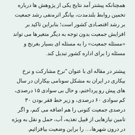
همچنانکه پیشتر آمد ﻧﺘﺎﻳﺞ یکی از پژوهش ها درباره
ﺗﺨﻤﻴﻦ ﺭﻭﺍﺑﻂ ﺑﻠﻨﺪﻣﺪﺕ، ﺑﻴﺎﻧﮕﺮ ﺍﺛﺮﻣنفی ﺭﺷﺪ ﺟﻤﻌﻴﺖ
ﺑﺮ ﺭﺷﺪ ﺍﻗﺘﺼـﺎﺩی ﻛﺸﻮﺭ ﺍﺳﺖ؛ بنابراین تاکید بر
افزایش جمعیت بدون توجه به دیگر متغیرها می تواند
«مسئله جمعیت» را به مسئله ای بسیار بغرنج و
مسئله زا برای اداره کشور تبدیل کند.
پیشتر در مقاله ای با عنوان “نرخ مشارکت و نرخ
بیکاری در ایران به مشکل سونامی بیکاران در سال
های پیش رو پرداختم، و حال بی سوادی ١۵ درصدی،
کم سوادی ۶٠ درصدی، و زیر خط فقر بودن ۳٠
درصدی جمعیت کنونی را هم اضافه می کنم، و اگر
تامین نیازهایی از قبیل تغذیه، آب، حمل و نقل به ویژه
در درون شهرها،… را براین وضعیت بیافزائیم.